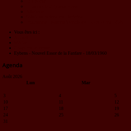
Le Choeur
L'Harmonie d'Eybens-Poisat
Billetterie
Solutions partenaires - Mécénat
Programme - Materia Symphony - 23 et 24 mai 2026
Vous êtes ici :
Accueil
Médias
Coupures de presse
Eybens - Nouvel Essor de la Fanfare - 18/03/1960
Agenda
Août 2026
Lun
Mar
3
4
5
10
11
12
17
18
19
24
25
26
31