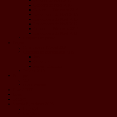
Concerts de Noël 2017
Concerts de Noël 2016
Concert de Printemps 2016
Les concerts de Noël 2015
Les concerts de Noël 2013
Les concerts de Noël 2012
Concert de Printemps 2012
Les concerts de Noël 2011
Coupures de presse
Projets
Calendrier de l'Avent 2020
Concours de composition 2019
Jury
Concours
Pièces - Résultats
Jenkins 2019
Boutique
CD
DVD Jenkins
Dons à HEP
Liens
Contact
Materia Symphony 2026
Le projet
Les Chefs