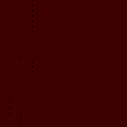
Concerts de Noël 2017
Concerts de Noël 2016
Concert de Printemps 2016
Les concerts de Noël 2015
Les concerts de Noël 2013
Les concerts de Noël 2012
Concert de Printemps 2012
Les concerts de Noël 2011
Coupures de presse
Projets
Calendrier de l'Avent 2020
Concours de composition 2019
Jury
Concours
Pièces - Résultats
Jenkins 2019
Boutique
CD
DVD Jenkins
Dons à HEP
Liens
Contact
Materia Symphony 2026
Le projet
Les Chefs