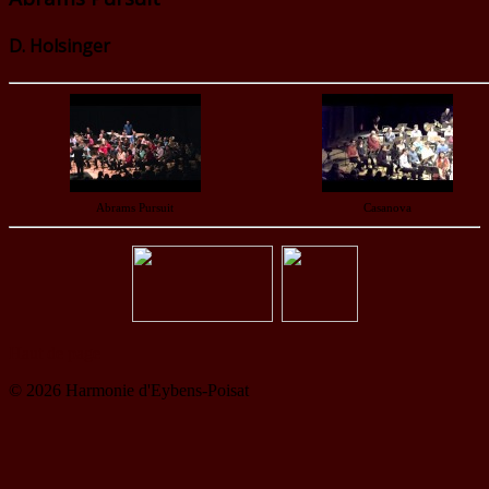
D. Holsinger
Abrams Pursuit
Casanova
Haut de page
© 2026 Harmonie d'Eybens-Poisat