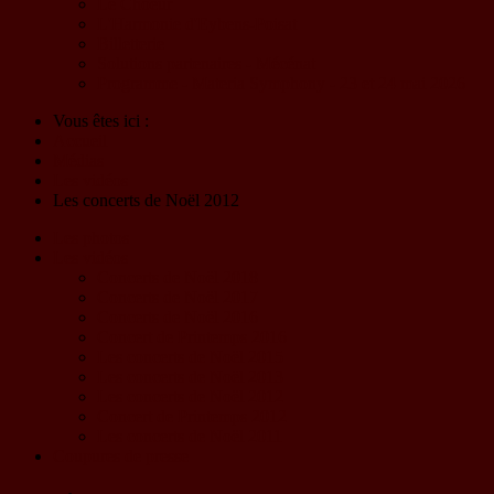
Le Choeur
L'Harmonie d'Eybens-Poisat
Billetterie
Solutions partenaires - Mécénat
Programme - Materia Symphony - 23 et 24 mai 2026
Vous êtes ici :
Accueil
Médias
Les vidéos
Les concerts de Noël 2012
Les photos
Les vidéos
Concerts de Noël 2018
Concerts de Noël 2017
Concerts de Noël 2016
Concert de Printemps 2016
Les concerts de Noël 2015
Les concerts de Noël 2013
Les concerts de Noël 2012
Concert de Printemps 2012
Les concerts de Noël 2011
Coupures de presse