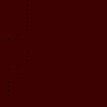
Concerts de Noël 2017
Concerts de Noël 2016
Concert de Printemps 2016
Les concerts de Noël 2015
Les concerts de Noël 2013
Les concerts de Noël 2012
Concert de Printemps 2012
Les concerts de Noël 2011
Coupures de presse
Projets
Calendrier de l'Avent 2020
Concours de composition 2019
Jury
Concours
Pièces - Résultats
Jenkins 2019
Boutique
CD
DVD Jenkins
Dons à HEP
Liens
Contact
Materia Symphony 2026
Le projet
Les Chefs