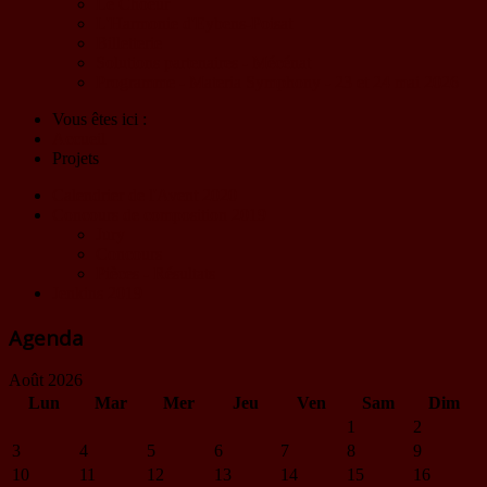
Le Choeur
L'Harmonie d'Eybens-Poisat
Billetterie
Solutions partenaires - Mécénat
Programme - Materia Symphony - 23 et 24 mai 2026
Vous êtes ici :
Accueil
Projets
Calendrier de l'Avent 2020
Concours de composition 2019
Jury
Concours
Pièces - Résultats
Jenkins 2019
Agenda
Août 2026
Lun
Mar
Mer
Jeu
Ven
Sam
Dim
1
2
3
4
5
6
7
8
9
10
11
12
13
14
15
16