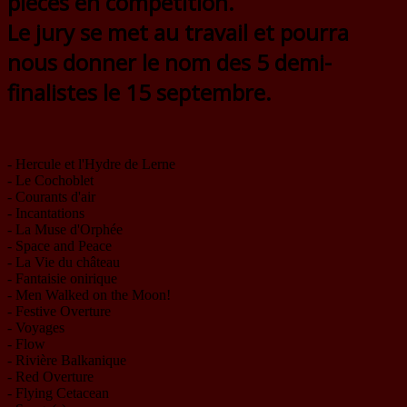
pièces en compétition.
Le jury se met au travail et pourra
nous donner le nom des 5 demi-
finalistes le 15 septembre.
- Hercule et l'Hydre de Lerne
- Le Cochoblet
- Courants d'air
- Incantations
- La Muse d'Orphée
- Space and Peace
- La Vie du château
- Fantaisie onirique
- Men Walked on the Moon!
- Festive Overture
- Voyages
- Flow
- Rivière Balkanique
- Red Overture
- Flying Cetacean