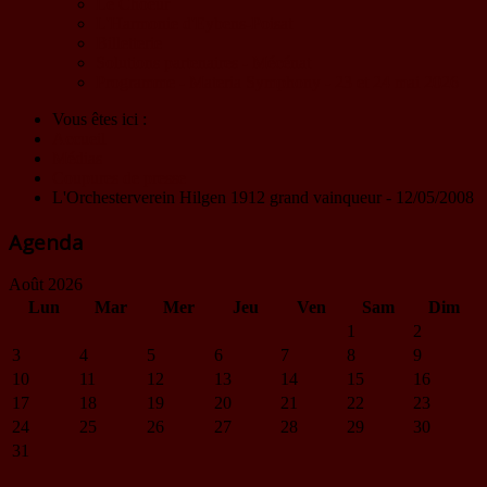
Le Choeur
L'Harmonie d'Eybens-Poisat
Billetterie
Solutions partenaires - Mécénat
Programme - Materia Symphony - 23 et 24 mai 2026
Vous êtes ici :
Accueil
Médias
Coupures de presse
L'Orchesterverein Hilgen 1912 grand vainqueur - 12/05/2008
Agenda
Août 2026
Lun
Mar
Mer
Jeu
Ven
Sam
Dim
1
2
3
4
5
6
7
8
9
10
11
12
13
14
15
16
17
18
19
20
21
22
23
24
25
26
27
28
29
30
31