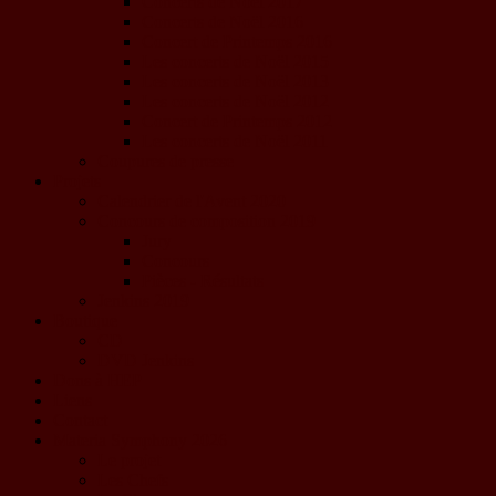
Concerts de Noël 2017
Concerts de Noël 2016
Concert de Printemps 2016
Les concerts de Noël 2015
Les concerts de Noël 2013
Les concerts de Noël 2012
Concert de Printemps 2012
Les concerts de Noël 2011
Coupures de presse
Projets
Calendrier de l'Avent 2020
Concours de composition 2019
Jury
Concours
Pièces - Résultats
Jenkins 2019
Boutique
CD
DVD Jenkins
Dons à HEP
Liens
Contact
Materia Symphony 2026
Le projet
Les Chefs