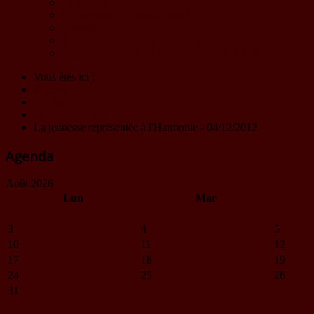
Le Choeur
L'Harmonie d'Eybens-Poisat
Billetterie
Solutions partenaires - Mécénat
Programme - Materia Symphony - 23 et 24 mai 2026
Vous êtes ici :
Accueil
Médias
Coupures de presse
La jeunesse représentée à l'Harmonie - 04/12/2012
Agenda
Août 2026
Lun
Mar
3
4
5
10
11
12
17
18
19
24
25
26
31