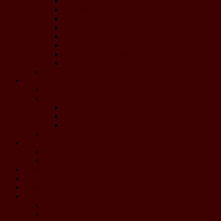
Concerts de Noël 2017
Concerts de Noël 2016
Concert de Printemps 2016
Les concerts de Noël 2015
Les concerts de Noël 2013
Les concerts de Noël 2012
Concert de Printemps 2012
Les concerts de Noël 2011
Coupures de presse
Projets
Calendrier de l'Avent 2020
Concours de composition 2019
Jury
Concours
Pièces - Résultats
Jenkins 2019
Boutique
CD
DVD Jenkins
Dons à HEP
Liens
Contact
Materia Symphony 2026
Le projet
Les Chefs