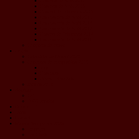
Concerts de Noël 2017
Concerts de Noël 2016
Concert de Printemps 2016
Les concerts de Noël 2015
Les concerts de Noël 2013
Les concerts de Noël 2012
Concert de Printemps 2012
Les concerts de Noël 2011
Coupures de presse
Projets
Calendrier de l'Avent 2020
Concours de composition 2019
Jury
Concours
Pièces - Résultats
Jenkins 2019
Boutique
CD
DVD Jenkins
Dons à HEP
Liens
Contact
Materia Symphony 2026
Le projet
Les Chefs