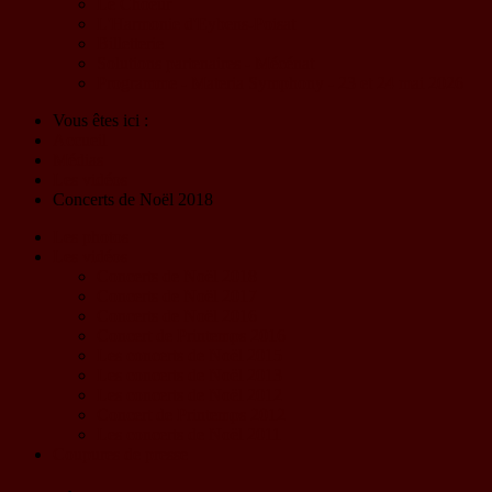
Le Choeur
L'Harmonie d'Eybens-Poisat
Billetterie
Solutions partenaires - Mécénat
Programme - Materia Symphony - 23 et 24 mai 2026
Vous êtes ici :
Accueil
Médias
Les vidéos
Concerts de Noël 2018
Les photos
Les vidéos
Concerts de Noël 2018
Concerts de Noël 2017
Concerts de Noël 2016
Concert de Printemps 2016
Les concerts de Noël 2015
Les concerts de Noël 2013
Les concerts de Noël 2012
Concert de Printemps 2012
Les concerts de Noël 2011
Coupures de presse