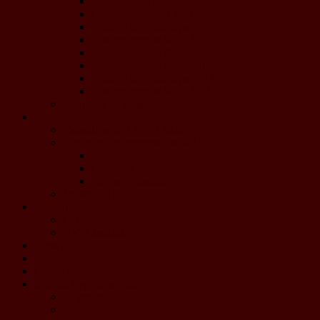
Concerts de Noël 2017
Concerts de Noël 2016
Concert de Printemps 2016
Les concerts de Noël 2015
Les concerts de Noël 2013
Les concerts de Noël 2012
Concert de Printemps 2012
Les concerts de Noël 2011
Coupures de presse
Projets
Calendrier de l'Avent 2020
Concours de composition 2019
Jury
Concours
Pièces - Résultats
Jenkins 2019
Boutique
CD
DVD Jenkins
Dons à HEP
Liens
Contact
Materia Symphony 2026
Le projet
Les Chefs