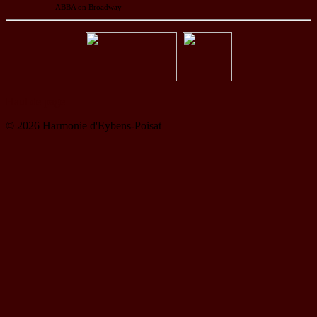
ABBA on Broadway
Haut de page
© 2026 Harmonie d'Eybens-Poisat