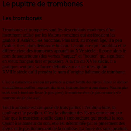
Le pupitre de trombones
Les trombones
Trombones et trompettes sont les descendants modernes d’un
instrument utilisé par les légions romaines qui assiégeaient les
gaulois d’Astérix : les buccinas. Plus tard, au moyen âge, il a peu
évolué, il est alors dénommé buccin. La coulisse qui l’anoblira et le
différenciera des trompettes apparaît au XVe siècle ; il porte alors le
nom de saqueboute (des verbes "saquer" et "bouter" qui signifient
en vieux français tirer et pousser). A la fin du XVIe siècle, il a
pratiquement pris sa forme définitive, mais ce n’est qu’au
XVIIIe siècle qu’il prendra le nom d’origine italienne de trombone.
C’est un instrument à vent qui fait partie de la grande famille des cuivres. Il peut se décliner
sous différents modèles : soprano, alto, ténor, à pistons, basse et contrebasse. Mais les plus
usités sont le trombone basse (le plus grave), le trombone ténor (le plus commun) et le
trombone alto (le plus aigu).
Tout trombone est composé de trois parties : l’embouchure, la
coulisse et le pavillon. C’est la vibration des lèvres entretenue par
l’air que le musicien souffle dans l’embouchure qui produit le son.
Quant à la hauteur du son, elle est déterminée par le pincement des
lèvres et le positionnement de la coulisse. La force des sons produits