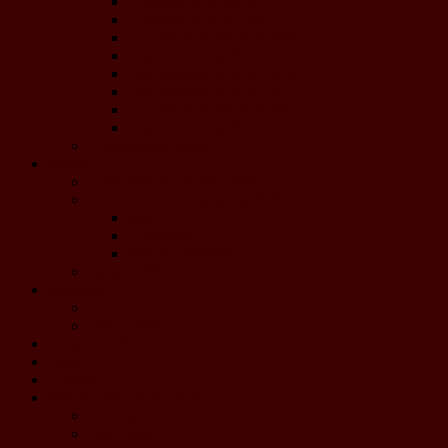
Concerts de Noël 2017
Concerts de Noël 2016
Concert de Printemps 2016
Les concerts de Noël 2015
Les concerts de Noël 2013
Les concerts de Noël 2012
Concert de Printemps 2012
Les concerts de Noël 2011
Coupures de presse
Projets
Calendrier de l'Avent 2020
Concours de composition 2019
Jury
Concours
Pièces - Résultats
Jenkins 2019
Boutique
CD
DVD Jenkins
Dons à HEP
Liens
Contact
Materia Symphony 2026
Le projet
Les Chefs