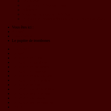
Le Choeur
L'Harmonie d'Eybens-Poisat
Billetterie
Solutions partenaires - Mécénat
Programme - Materia Symphony - 23 et 24 mai 2026
Vous êtes ici :
Accueil
L'association
Le pupitre de trombones
L'orchestre
Le chef
Le pupitre de flûtes
Le pupitre de hautbois
Le pupitre de clarinettes
Le pupitre de bassons
Le pupitre de saxophones
Le pupitre de trompettes
Le pupitre de cors
Le pupitre des euphoniums
Le pupitre de trombones
Le pupitre des basses
Le pupitre des percussions
Le CA