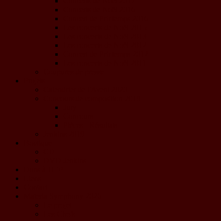
Concerts de Noël 2017
Concerts de Noël 2016
Concert de Printemps 2016
Les concerts de Noël 2015
Les concerts de Noël 2013
Les concerts de Noël 2012
Concert de Printemps 2012
Les concerts de Noël 2011
Coupures de presse
Projets
Calendrier de l'Avent 2020
Concours de composition 2019
Jury
Concours
Pièces - Résultats
Jenkins 2019
Boutique
CD
DVD Jenkins
Dons à HEP
Liens
Contact
Materia Symphony 2026
Le projet
Les Chefs