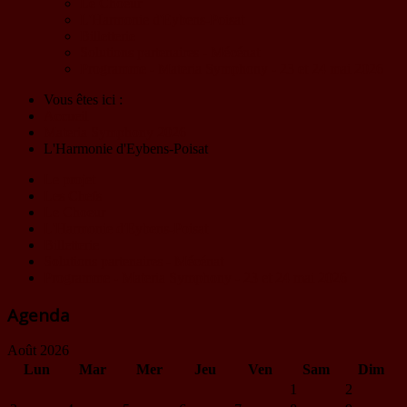
Le Choeur
L'Harmonie d'Eybens-Poisat
Billetterie
Solutions partenaires - Mécénat
Programme - Materia Symphony - 23 et 24 mai 2026
Vous êtes ici :
Accueil
Materia Symphony 2026
L'Harmonie d'Eybens-Poisat
Le projet
Les Chefs
Le Choeur
L'Harmonie d'Eybens-Poisat
Billetterie
Solutions partenaires - Mécénat
Programme - Materia Symphony - 23 et 24 mai 2026
Agenda
Août 2026
Lun
Mar
Mer
Jeu
Ven
Sam
Dim
1
2