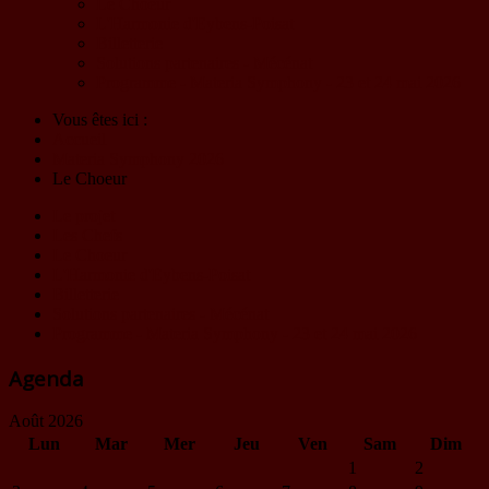
Le Choeur
L'Harmonie d'Eybens-Poisat
Billetterie
Solutions partenaires - Mécénat
Programme - Materia Symphony - 23 et 24 mai 2026
Vous êtes ici :
Accueil
Materia Symphony 2026
Le Choeur
Le projet
Les Chefs
Le Choeur
L'Harmonie d'Eybens-Poisat
Billetterie
Solutions partenaires - Mécénat
Programme - Materia Symphony - 23 et 24 mai 2026
Agenda
Août 2026
Lun
Mar
Mer
Jeu
Ven
Sam
Dim
1
2