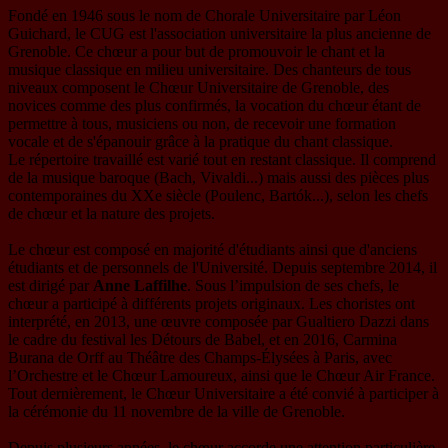
Fondé en 1946 sous le nom de Chorale Universitaire par Léon
Guichard, le CUG est l'association universitaire la plus ancienne de
Grenoble. Ce chœur a pour but de promouvoir le chant et la
musique classique en milieu universitaire. Des chanteurs de tous
niveaux composent le Chœur Universitaire de Grenoble, des
novices comme des plus confirmés, la vocation du chœur étant de
permettre à tous, musiciens ou non, de recevoir une formation
vocale et de s'épanouir grâce à la pratique du chant classique.
Le répertoire travaillé est varié tout en restant classique. Il comprend
de la musique baroque (Bach, Vivaldi...) mais aussi des pièces plus
contemporaines du XXe siècle (Poulenc, Bartók...), selon les chefs
de chœur et la nature des projets.
Le chœur est composé en majorité d'étudiants ainsi que d'anciens
étudiants et de personnels de l'Université. Depuis septembre 2014, il
est dirigé par
Anne Laffilhe
. Sous l’impulsion de ses chefs, le
chœur a participé à différents projets originaux. Les choristes ont
interprété, en 2013, une œuvre composée par Gualtiero Dazzi dans
le cadre du festival les Détours de Babel, et en 2016, Carmina
Burana de Orff au Théâtre des Champs-Élysées à Paris, avec
l’Orchestre et le Chœur Lamoureux, ainsi que le Chœur Air France.
Tout dernièrement, le Chœur Universitaire a été convié à participer à
la cérémonie du 11 novembre de la ville de Grenoble.
Depuis plusieurs années, le chœur accorde une attention particulière