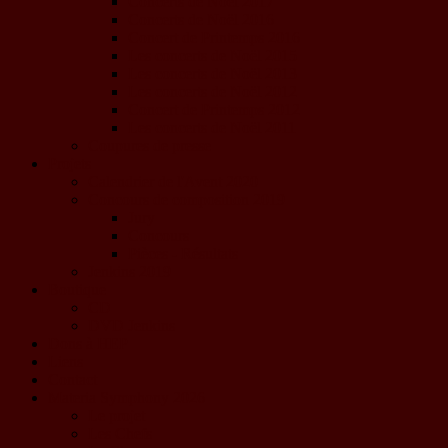
Concerts de Noël 2017
Concerts de Noël 2016
Concert de Printemps 2016
Les concerts de Noël 2015
Les concerts de Noël 2013
Les concerts de Noël 2012
Concert de Printemps 2012
Les concerts de Noël 2011
Coupures de presse
Projets
Calendrier de l'Avent 2020
Concours de composition 2019
Jury
Concours
Pièces - Résultats
Jenkins 2019
Boutique
CD
DVD Jenkins
Dons à HEP
Liens
Contact
Materia Symphony 2026
Le projet
Les Chefs