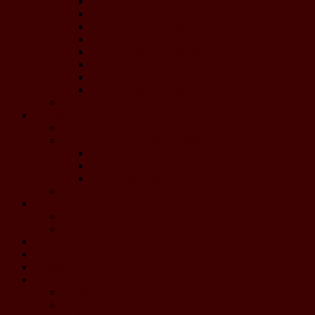
Concerts de Noël 2017
Concerts de Noël 2016
Concert de Printemps 2016
Les concerts de Noël 2015
Les concerts de Noël 2013
Les concerts de Noël 2012
Concert de Printemps 2012
Les concerts de Noël 2011
Coupures de presse
Projets
Calendrier de l'Avent 2020
Concours de composition 2019
Jury
Concours
Pièces - Résultats
Jenkins 2019
Boutique
CD
DVD Jenkins
Dons à HEP
Liens
Contact
Materia Symphony 2026
Le projet
Les Chefs