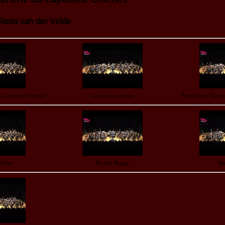
: Rieks van der Velde
u Capitaine Crochet
Le père la victoire
Symphonic Dances
rables
Moulin Rouge
St