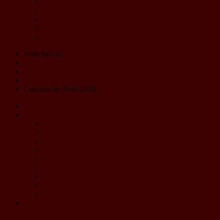
Le Choeur
L'Harmonie d'Eybens-Poisat
Billetterie
Solutions partenaires - Mécénat
Programme - Materia Symphony - 23 et 24 mai 2026
Vous êtes ici :
Accueil
Médias
Les vidéos
Concerts de Noël 2018
Les photos
Les vidéos
Concerts de Noël 2018
Concerts de Noël 2017
Concerts de Noël 2016
Concert de Printemps 2016
Les concerts de Noël 2015
Les concerts de Noël 2013
Les concerts de Noël 2012
Concert de Printemps 2012
Les concerts de Noël 2011
Coupures de presse