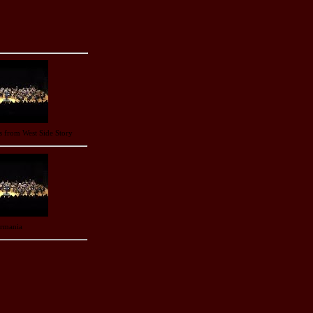
 from West Side Story
armania